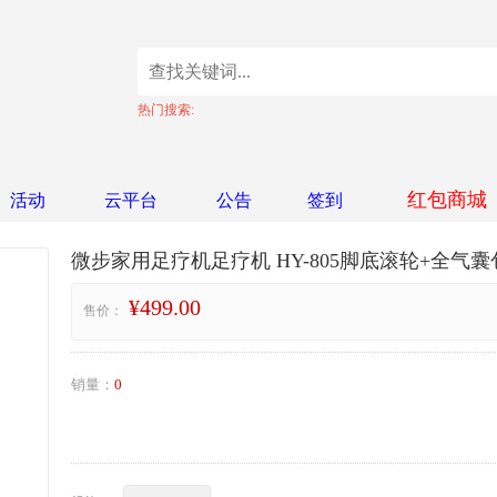
热门搜索:
红包商城
活动
云平台
公告
签到
微步家用足疗机足疗机 HY-805脚底滚轮+全气
¥499.00
售价：
销量：
0