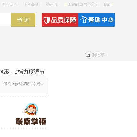
关于我们
┊
手机商城
┊
会员卡
┊
我的订单:¥0.00(0)
┊
我的
购物车
0
囊包裹，2档力度调节
青岛微步智能商品货号：